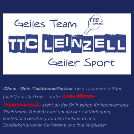
40mm - Dein TischtennisPartner.
Dein Tischtennis-Shop
www.40mm-
(nicht) nur für Profis – unter
tischtennis.de
steht dir der Onlineshop für hochwertiges
Tischtennis Zubehör rund um die Uhr zur Verfügung.
Kostenlose Beratung vom Profi inklusive und
Sonderkonditionen für Vereine und ihre Mitglieder