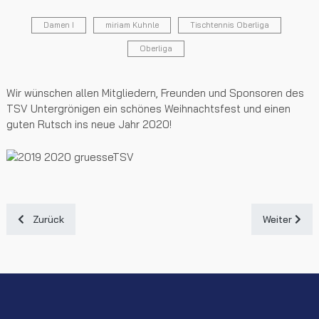
Damen I
miriam Kuhnle
Tischtennis Oberliga
Oberliga
Wir wünschen allen Mitgliedern, Freunden und Sponsoren des
TSV Untergrönigen ein schönes Weihnachtsfest und einen
guten Rutsch ins neue Jahr 2020!
Vorheriger Beitrag: Oberliga Tischtennis Untergröningen Heimspi
Nächster Bei
Zurück
Weiter