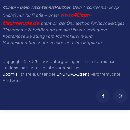
40mm - Dein TischtennisPartner.
Dein Tischtennis-Shop
www.40mm-
(nicht) nur für Profis – unter
tischtennis.de
steht dir der Onlineshop für hochwertiges
Tischtennis Zubehör rund um die Uhr zur Verfügung.
Kostenlose Beratung vom Profi inklusive und
Sonderkonditionen für Vereine und ihre Mitglieder
Copyright © 2026 TSV Untergröningen - Tischtennis aus
Leidenschaft. Alle Rechte vorbehalten.
Joomla!
ist freie, unter der
GNU/GPL-Lizenz
veröffentlichte
Software.