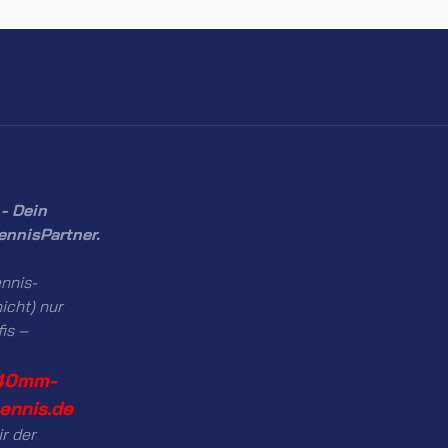
- Dein
ennisPartner.
nnis-
icht) nur
fis –
40mm-
tennis.de
ir der