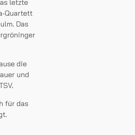
as letzte
a-Quartett
ulm. Das
ergröninger
ause die
hauer und
TSV.
h für das
gt.