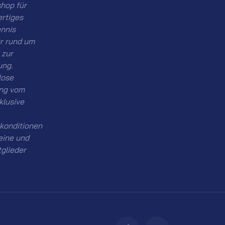
hop für
rtiges
ennis
r rund um
 zur
ung.
lose
ng vom
nklusive
konditionen
eine und
tglieder