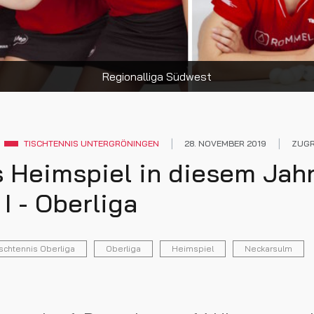
Regionalliga Südwest
TISCHTENNIS UNTERGRÖNINGEN
28. NOVEMBER 2019
ZUGR
s Heimspiel in diesem Jahr
I - Oberliga
schtennis Oberliga
Oberliga
Heimspiel
Neckarsulm