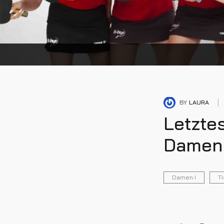
BY
LAURA
Letzte
Damen 
Damen I
Ti