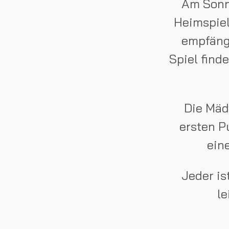
Am Sonnt
Heimspiel
empfäng
Spiel find
Die Mäd
ersten P
ein
Jeder is
le