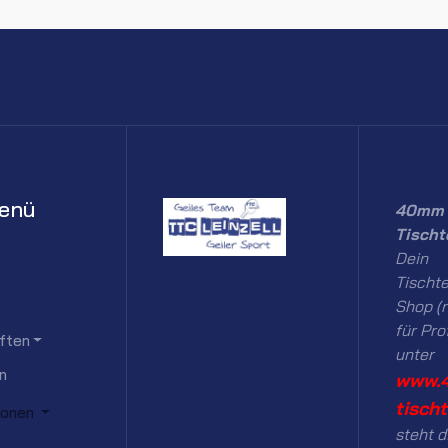
enü
40mm 
Tischt
Dein
Tischte
Shop (n
für Pro
ften
unter
n
www.
tisch
ionen
steht d