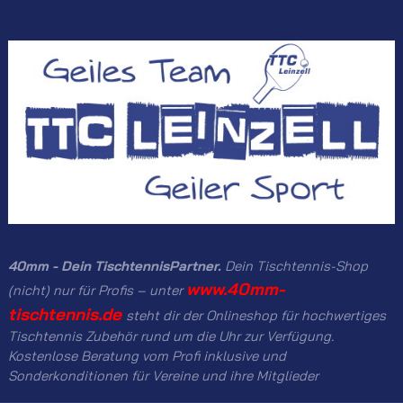
40mm - Dein TischtennisPartner.
Dein Tischtennis-Shop
www.40mm-
(nicht) nur für Profis – unter
tischtennis.de
steht dir der Onlineshop für hochwertiges
Tischtennis Zubehör rund um die Uhr zur Verfügung.
Kostenlose Beratung vom Profi inklusive und
Sonderkonditionen für Vereine und ihre Mitglieder