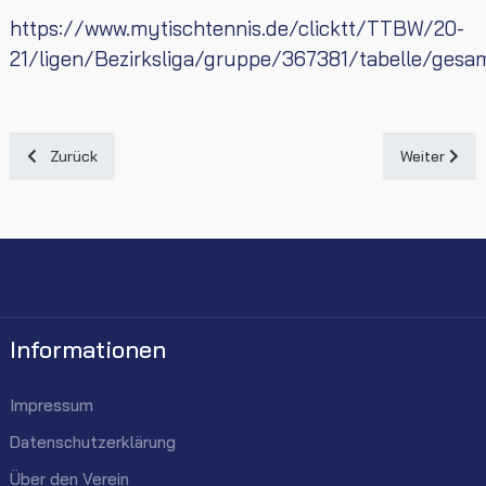
https://www.mytischtennis.de/clicktt/TTBW/20-
21/ligen/Bezirksliga/gruppe/367381/tabelle/gesa
Vorheriger Beitrag: Mädchen U18 I - Verbandsklasse Süd
Nächster Be
Zurück
Weiter
Informationen
Impressum
Datenschutzerklärung
Über den Verein