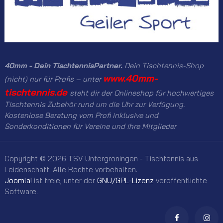
40mm - Dein TischtennisPartner.
Dein Tischtennis-Shop
www.40mm-
(nicht) nur für Profis – unter
tischtennis.de
steht dir der Onlineshop für hochwertiges
Tischtennis Zubehör rund um die Uhr zur Verfügung.
Kostenlose Beratung vom Profi inklusive und
Sonderkonditionen für Vereine und ihre Mitglieder
Copyright © 2026 TSV Untergröningen - Tischtennis aus
Leidenschaft. Alle Rechte vorbehalten.
Joomla!
ist freie, unter der
GNU/GPL-Lizenz
veröffentlichte
Software.