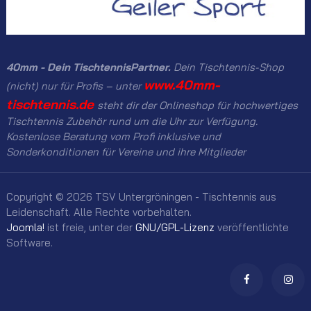
40mm - Dein TischtennisPartner.
Dein Tischtennis-Shop
www.40mm-
(nicht) nur für Profis – unter
tischtennis.de
steht dir der Onlineshop für hochwertiges
Tischtennis Zubehör rund um die Uhr zur Verfügung.
Kostenlose Beratung vom Profi inklusive und
Sonderkonditionen für Vereine und ihre Mitglieder
Copyright © 2026 TSV Untergröningen - Tischtennis aus
Leidenschaft. Alle Rechte vorbehalten.
Joomla!
ist freie, unter der
GNU/GPL-Lizenz
veröffentlichte
Software.