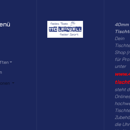
enü
40mm 
Tischt
Dein
Tischte
Shop (n
für Pro
ften
unter
n
www.
tisch
ionen
steht d
Onlines
hochwe
Tischt
Zubehö
die Uhr