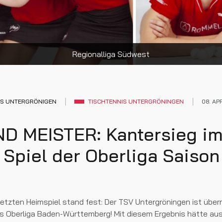
Regionalliga Südwest
IS UNTERGRÖNIGEN
TISCHTENNIS UNTERGRÖNINGEN
08. AP
ND MEISTER: Kantersieg i
 Spiel der Oberliga Saison
letzten Heimspiel stand fest: Der TSV Untergröningen ist übe
nis Oberliga Baden-Württemberg! Mit diesem Ergebnis hätte au