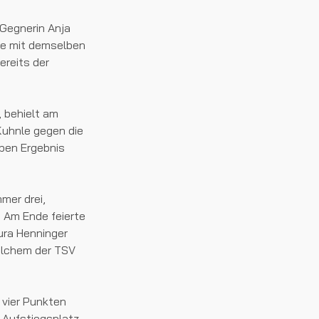
 Gegnerin Anja
gte mit demselben
ereits der
, behielt am
 Kuhnle gegen die
ben Ergebnis
mer drei,
. Am Ende feierte
ura Henninger
welchem der TSV
 vier Punkten
 Aufstiegsplatz