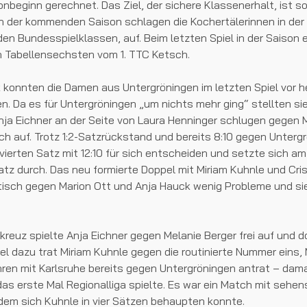
nbeginn gerechnet. Das Ziel, der sichere Klassenerhalt, ist s
n der kommenden Saison schlagen die Kochertälerinnen in der R
 den Bundesspielklassen, auf. Beim letzten Spiel in der Saison
n Tabellensechsten vom 1. TTC Ketsch.
konnten die Damen aus Untergröningen im letzten Spiel vor h
en. Da es für Untergröningen „um nichts mehr ging“ stellten sie
nja Eichner an der Seite von Laura Henninger schlugen gegen 
 auf. Trotz 1:2-Satzrückstand und bereits 8:10 gegen Unterg
vierten Satz mit 12:10 für sich entscheiden und setzte sich a
z durch. Das neu formierte Doppel mit Miriam Kuhnle und Cri
isch gegen Marion Ott und Anja Hauck wenig Probleme und sie
kreuz spielte Anja Eichner gegen Melanie Berger frei auf und d
lel dazu trat Miriam Kuhnle gegen die routinierte Nummer eins, 
ahren mit Karlsruhe bereits gegen Untergröningen antrat – dama
as erste Mal Regionalliga spielte. Es war ein Match mit sehe
dem sich Kuhnle in vier Sätzen behaupten konnte.