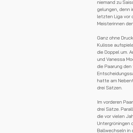
niemand zu Saiso
gelungen, denn i
letzten Liga vor
Meisterinnen de
Ganz ohne Druck 
Kulisse aufspiel
die Doppel um. A
und Vanessa Moch
die Paarung den 
Entscheidungssat
hatte am Nebent
drei Sätzen.
Im vorderen Paar
drei Sätze. Paral
die vor vielen J
Untergröningen d
Ballwechseln in 