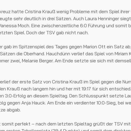
kreuz hatte Cristina Krauß wenig Probleme mit dem Spiel ihrer
ugte sehr deutlich in drei Sätzen. Auch Laura Henninger sie
anessa Moch. Eine zwischenzeitliche 6:0 Führung und somit b
letzten Spiel. Doch der TSV gab nicht nach.
r gab im Spitzenspiel des Tages gegen Marion Ott ein Satz ab
r Sätzen die Oberhand. Hauchdünn verlief das Spiel von Miriam
mer zwei, Melanie Berger. Am Ende setzte sie sich mit demsel
rlief der erste Satz von Cristina Krauß im Spiel gegen die Num
n Krauß nach langem hin und her mit 19:17 für sich entschied
en 3:0-Erfolg an diesem Spieltag. Den Schlusspunkt setzte La
folg gegen Anja Hauck. Am Ende ein verdienter 10:0-Sieg, bei 
tze abgab.
t somit perfekt – nach dem letzten Spieltag grüßt der TSV mit
m ersten Tabellenplatz (28:4 Punkte) und somit dem direkten