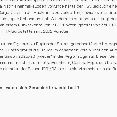
iga. Nach einer makellosen Vorrunde hatte der TSV lediglich ein
urgstetten in der Rückrunde zu verkraften, sowie zwei Unents
se gegen Schönmünzach. Auf dem Relegationsplatz liegt de
 einem Punktekonto von 24:8 Punkten, gefolgt von der TTG Sü
 TTV Burgstetten mit 20:12 Punkten.
o einem Ergebnis zu Beginn der Saison gerechnet? Aus Unterg
d – umso größer die Freude im gesamten Verein über den Aufs
er Saison 2025/26 „wieder“ in der Regionalliga auf. Diese „Se
amenmannschaft um Petra Henninger, Corinna Engel und Petr
 einmal in der Saison 1991/92, als sie als Vizemeister in die Re
es, wenn sich Geschichte wiederholt?
 ist nach der Saison"