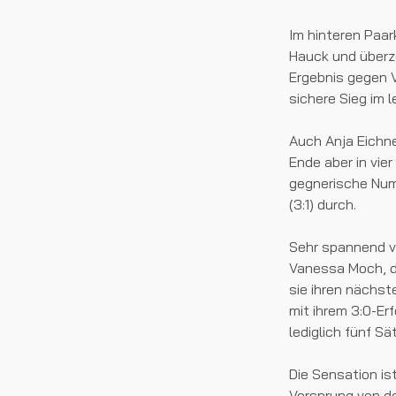
Im hinteren Paar
Hauck und überze
Ergebnis gegen V
sichere Sieg im 
Auch Anja Eichne
Ende aber in vie
gegnerische Num
(3:1) durch.
Sehr spannend ve
Vanessa Moch, de
sie ihren nächst
mit ihrem 3:0-Er
lediglich fünf Sä
Die Sensation is
Vorsprung von de