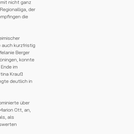
omit nicht ganz
egionalliga, der
 empfingen die
eimischer
 auch kurzfristig
Melanie Berger
röningen, konnte
m Ende im
stina Krauß
gte deutlich in
ominierte über
Marion Ott, an,
ls, als
nswerten