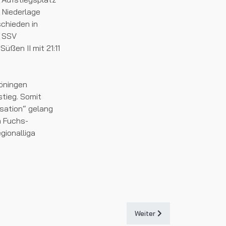
e Niederlage
chieden in
r SSV
ßen II mit 21:11
röningen
tieg. Somit
nsation“ gelang
a Fuchs-
gionalliga
Nächster Beitrag: Wie schö
Weiter