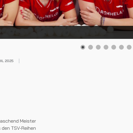
RIL 2025
m
rraschend Meister
s den TSV-Reihen