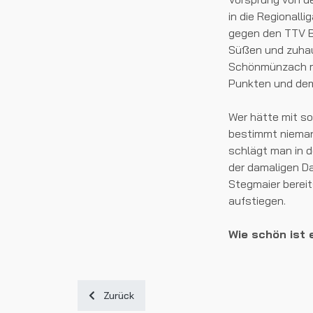
in die Regionall
gegen den TTV B
Süßen und zuhau
Schönmünzach mit
Punkten und dem
Wer hätte mit s
bestimmt nieman
schlägt man in d
der damaligen D
Stegmaier bereits
aufstiegen.
Wie schön ist 
Vorheriger Beitrag: Trainingslager "vor der Saison
Zurück