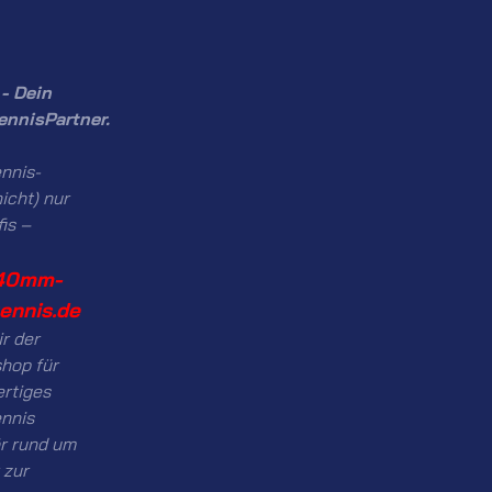
- Dein
ennisPartner.
nnis-
icht) nur
fis –
40mm-
tennis.de
ir der
hop für
rtiges
ennis
r rund um
 zur