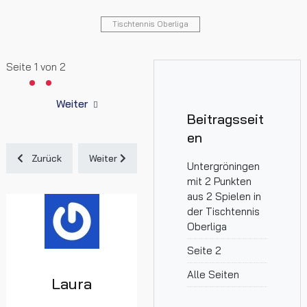
Tischtennis Oberliga
Seite 1 von 2
Weiter
Beitragsseit
en
Vorheriger Beitrag: Untergröningen verkauft sich gut – aber nic
Nächster Beitrag: Untergröningen kann den Sack
Zurück
Weiter
Untergröningen
mit 2 Punkten
aus 2 Spielen in
der Tischtennis
Oberliga
Seite 2
Alle Seiten
Laura