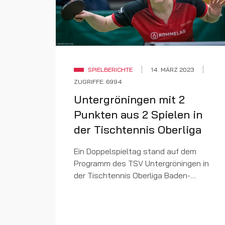
SPIELBERICHTE
14. MÄRZ 2023
ZUGRIFFE: 6994
Untergröningen mit 2
Punkten aus 2 Spielen in
der Tischtennis Oberliga
Ein Doppelspieltag stand auf dem
Programm des TSV Untergröningen in
der Tischtennis Oberliga Baden-
Württemberg. Am Samstag war die
DJK Sportbund Stuttgart zu Gast in
Untergröningen. Die Damen aus der...