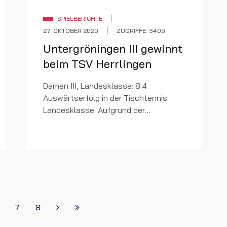
SPIELBERICHTE
27. OKTOBER 2020
ZUGRIFFE: 3409
Untergröningen III gewinnt
beim TSV Herrlingen
Damen III, Landesklasse: 8:4
Auswärtserfolg in der Tischtennis
Landesklasse. Aufgrund der
momentanen Situation wurde unter
der Woche vom Tischtennisverband
entschieden, dass ab sofort alle
Spiele ohne...
7
8