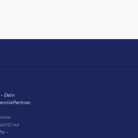
- Dein
ennisPartner.
nnis-
icht) nur
fis –