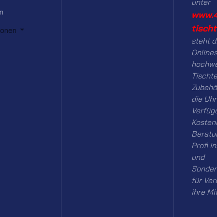
unter
n
www.
tisch
ionen
steht d
Onlines
hochwe
Tischt
Zubehö
die Uhr
Verfüg
Kosten
Beratu
Profi i
und
Sonder
für Ver
ihre Mi