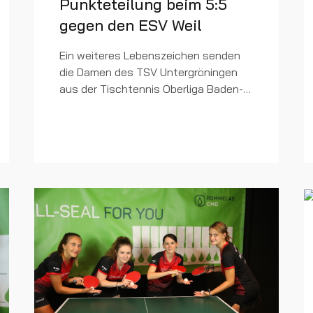
Punkteteilung beim 5:5
gegen den ESV Weil
Ein weiteres Lebenszeichen senden
die Damen des TSV Untergröningen
aus der Tischtennis Oberliga Baden-
Württemberg. Beim ESV Weil am Rhein
holten sich die Kochertälerinnen beim
5:5 einen weiteren Punkt...