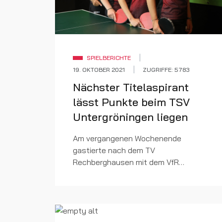
SPIELBERICHTE
19. OKTOBER 2021
ZUGRIFFE: 5783
Nächster Titelaspirant
lässt Punkte beim TSV
Untergröningen liegen
Am vergangenen Wochenende
gastierte nach dem TV
Rechberghausen mit dem VfR
Altenmünster der nächste Titelfavorit
der Tischtennis Verbandsoberliga der
Damen im Kochertal. Über 40
Zuschauer sahen eine s...