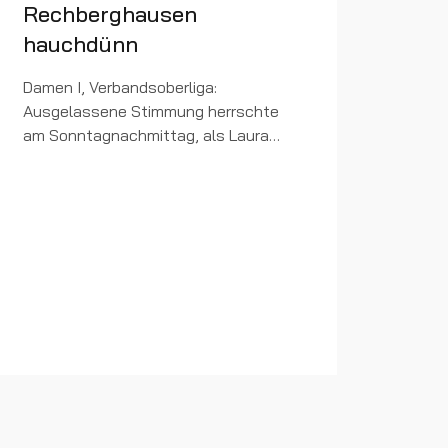
Rechberghausen
hauchdünn
Damen I, Verbandsoberliga:
Ausgelassene Stimmung herrschte
am Sonntagnachmittag, als Laura
Henninger nach 3 Stunden Spielzeit
den Matchball für den TSV
Untergröningen gegen den Titelfavorit
der Liga,...