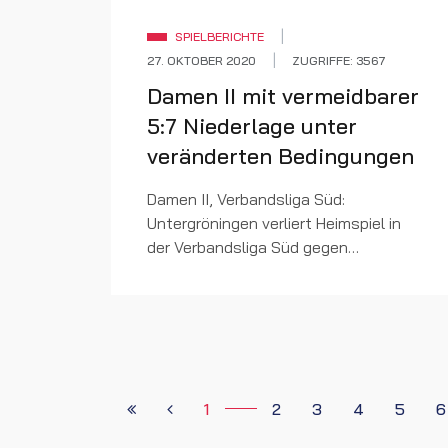
SPIELBERICHTE
27. OKTOBER 2020
ZUGRIFFE: 3567
Damen II mit vermeidbarer
5:7 Niederlage unter
veränderten Bedingungen
Damen II, Verbandsliga Süd:
Untergröningen verliert Heimspiel in
der Verbandsliga Süd gegen
Sindelfingen Aufgrund der
momentanen Situation wurde unter
der Woche vom Tischtennisverband
entschieden, das...
1
2
3
4
5
6