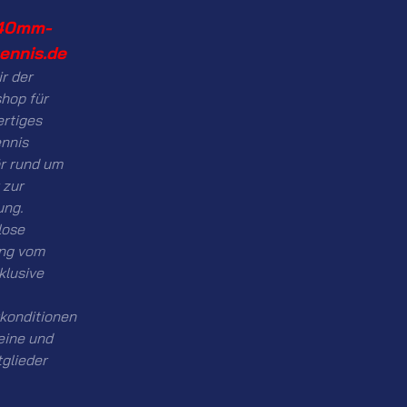
40mm-
tennis.de
ir der
hop für
rtiges
ennis
r rund um
 zur
ung.
lose
ng vom
nklusive
konditionen
eine und
tglieder