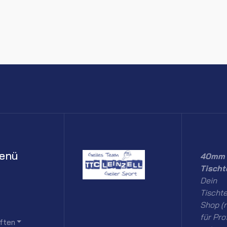
enü
40mm 
Tischt
Dein
Tischte
Shop (n
für Pro
ften