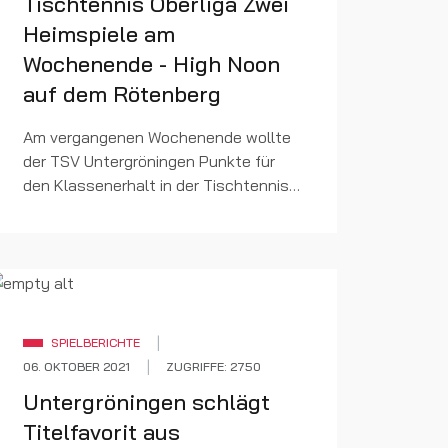
Tischtennis Oberliga Zwei
Heimspiele am
Wochenende - High Noon
auf dem Rötenberg
Am vergangenen Wochenende wollte
der TSV Untergröningen Punkte für
den Klassenerhalt in der Tischtennis
Oberliga Baden-Württemberg
einsammeln. Daraus wurde dann am
Ende leider nichts – zwei Niederlage...
SPIELBERICHTE
06. OKTOBER 2021
ZUGRIFFE: 2750
Untergröningen schlägt
Titelfavorit aus