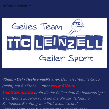
Informationen
40mm - Dein TischtennisPartner.
Dein Tischtennis-Shop
www.40mm-
(nicht) nur für Profis – unter
tischtennis.de
steht dir der Onlineshop für hochwertiges
Tischtennis Zubehör rund um die Uhr zur Verfügung.
Kostenlose Beratung vom Profi inklusive und
Sonderkonditionen für Vereine und ihre Mitglieder