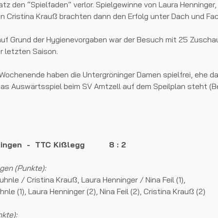
z den “Spielfaden“ verlor. Spielgewinne von Laura Henninger, 
n Cristina Krauß brachten dann den Erfolg unter Dach und Fac
 auf Grund der Hygienevorgaben war der Besuch mit 25 Zuschau
er letzten Saison.
chenende haben die Untergröninger Damen spielfrei, ehe 
as Auswärtsspiel beim SV Amtzell auf dem Speilplan steht (Beg
ningen - TTC Kißlegg 8 : 2
gen (Punkte):
hnle / Cristina Krauß, Laura Henninger / Nina Feil (1),
nle (1), Laura Henninger (2), Nina Feil (2), Cristina Krauß (2)
kte):