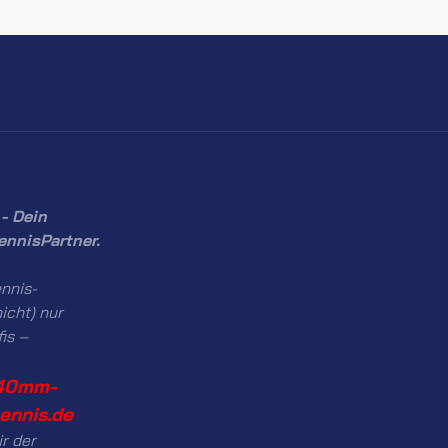
- Dein
ennisPartner.
nnis-
icht) nur
fis –
40mm-
tennis.de
ir der