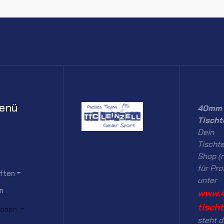
enü
40mm 
Tischt
Dein
Tischte
Shop (n
für Pro
ften
unter
n
www.
tisch
ionen
steht d