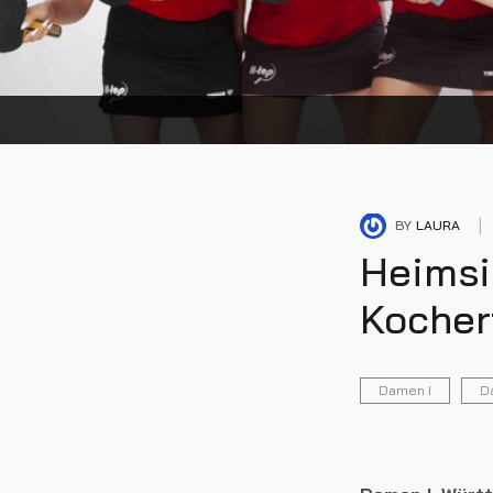
BY
LAURA
Heimsi
Kocher
Damen I
D