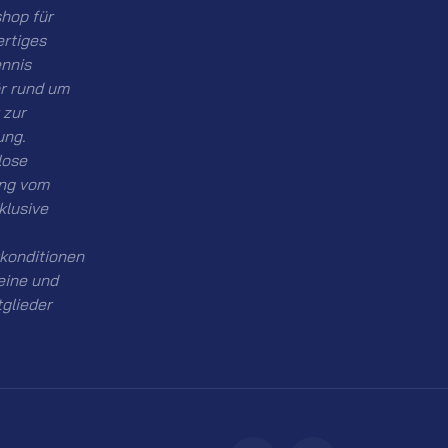
hop für
rtiges
ennis
r rund um
 zur
ung.
lose
ng vom
nklusive
konditionen
eine und
tglieder