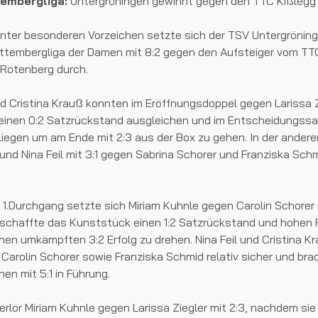
embergliga:
Untergröningen gewinnt gegen den TTC Kißlegg m
unter besonderen Vorzeichen setzte sich der TSV Untergröning
ttembergliga der Damen mit 8:2 gegen den Aufsteiger vom TT
Rötenberg durch.
d Cristina Krauß konnten im Eröffnungsdoppel gegen Larissa 
 einen 0:2 Satzrückstand ausgleichen und im Entscheidungssat
liegen um am Ende mit 2:3 aus der Box zu gehen. In der ande
und Nina Feil mit 3:1 gegen Sabrina Schorer und Franziska Schm
1.Durchgang setzte sich Miriam Kuhnle gegen Carolin Schorer 
 schaffte das Kunststück einen 1:2 Satzrückstand und hohen
inen umkämpften 3:2 Erfolg zu drehen. Nina Feil und Cristina Kr
arolin Schorer sowie Franziska Schmid relativ sicher und bra
en mit 5:1 in Führung.
erlor Miriam Kuhnle gegen Larissa Ziegler mit 2:3, nachdem sie