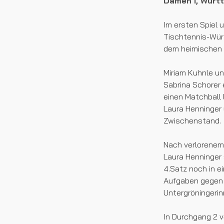
Damen I, Württ
Im ersten Spiel 
Tischtennis-Wür
dem heimischen 
Miriam Kuhnle un
Sabrina Schorer
einen Matchball 
Laura Henninger 
Zwischenstand.
Nach verlorenem 
Laura Henninger
4.Satz noch in e
Aufgaben gegen C
Untergröningerinn
In Durchgang 2 v