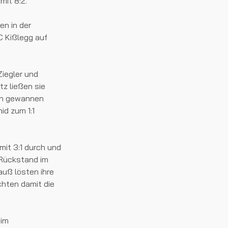
it 8:2.
en in der
C Kißlegg auf
Ziegler und
z ließen sie
ren gewannen
id zum 1:1
mit 3:1 durch und
 Rückstand im
auß lösten ihre
chten damit die
 im