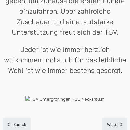
geben, um Zuhause die ersten Punkte
einzufahren. Über zahlreiche
Zuschauer und eine lautstarke
Unterstützung freut sich der TSV.
Jeder ist wie immer herzlich
willkommen und auch für das leibliche
Wohl ist wie immer bestens gesorgt.
Vorheriger Beitrag: Frohe Weihnachten und einen guten Start 20
Nächster Be
Zurück
Weiter