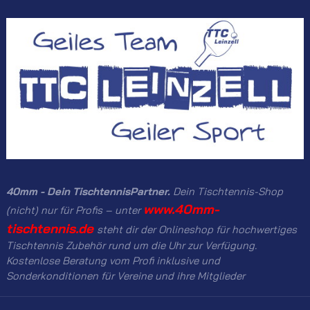
40mm - Dein TischtennisPartner.
Dein Tischtennis-Shop
www.40mm-
(nicht) nur für Profis – unter
tischtennis.de
steht dir der Onlineshop für hochwertiges
Tischtennis Zubehör rund um die Uhr zur Verfügung.
Kostenlose Beratung vom Profi inklusive und
Sonderkonditionen für Vereine und ihre Mitglieder